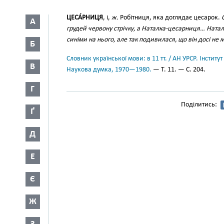
ЦЕСА́РНИЦЯ
, і,
ж.
Робітниця, яка доглядає цесарок.
А
грудей червону стрічку, а Наталка-цесарниця… Натал
синіми на нього, але так подивилася, що він досі не 
Б
Словник української мови: в 11 тт. / АН УРСР. Інститут
В
Наукова думка, 1970—1980.
— Т. 11. — С. 204.
Г
Поділитись:
Ґ
Д
Е
Є
Ж