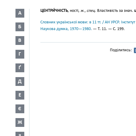
ЦЕНТРИ́ЧНІСТЬ
, ності,
ж., спец.
Властивість за знач.
А
Словник української мови: в 11 тт. / АН УРСР. Інститут
Б
Наукова думка, 1970—1980.
— Т. 11. — С. 199.
В
Поділитись:
Г
Ґ
Д
Е
Є
Ж