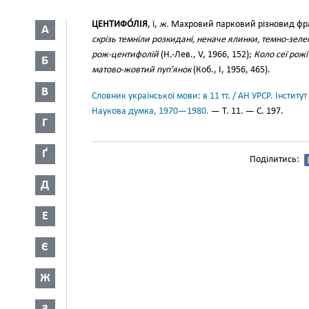
ЦЕНТИФО́ЛІЯ
, ї,
ж.
Махровий парковий різновид фра
А
скрізь темніли розкидані, неначе ялинки, темно-зелен
рож-центифолій
(Н.-Лев., V, 1966, 152);
Коло сеї рожі
Б
матово-жовтий пуп’янок
(Коб., І, 1956, 465).
В
Словник української мови: в 11 тт. / АН УРСР. Інститут
Наукова думка, 1970—1980.
— Т. 11. — С. 197.
Г
Ґ
Поділитись:
Д
Е
Є
Ж