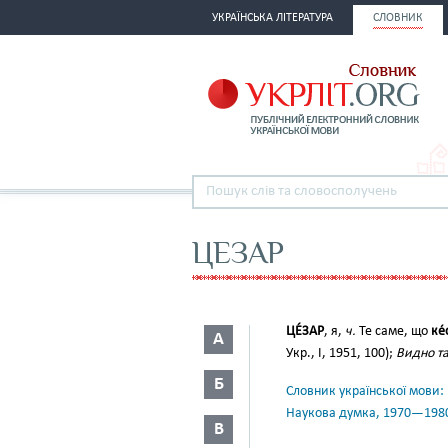
УКРАЇНСЬКА ЛІТЕРАТУРА
СЛОВНИК
ЦЕЗАР
ЦЕ́ЗАР
, я,
ч.
Те саме, що
ке́
А
Укр., І, 1951, 100);
Видно та
Б
Словник української мови: в 
Наукова думка, 1970—198
В