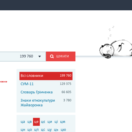
199 760
ШУКАТИ
Всі словники
199 760
СУМ-11
129 375
Словарь Грінченка
66 605
Знаки етнокультури
3 780
Жайворонка
ца
цв
це
цє
ци
ці
цм
цн
цо
цп
цс
цу
ць
цю