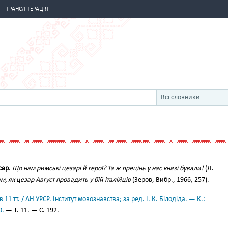
ТРАНСЛІТЕРАЦІЯ
Всі словники
сар
.
Що нам римські цезарі й герої? Та ж прецінь у нас князі бували!
(Л.
м, як цезар Август провадить у бій італійців
(Зеров, Вибр., 1966, 257).
11 тт. / АН УРСР. Інститут мовознавства; за ред. І. К. Білодіда. — К.:
0.
— Т. 11. — С. 192.