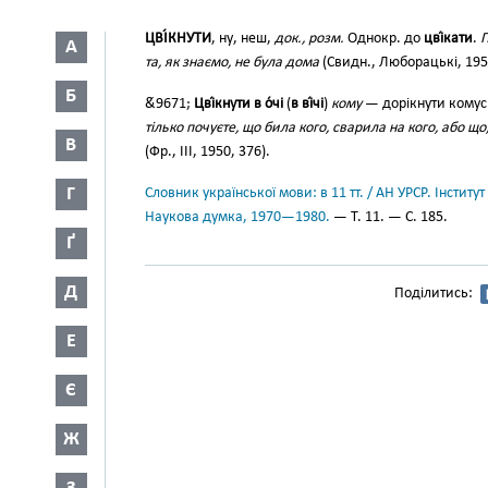
ЦВІ́КНУТИ
, ну, неш,
док., розм.
Однокр. до
цві́кати
.
П
А
та, як знаємо, не була дома
(Свидн., Люборацькі, 1955
Б
&́9671;
Цві́кнути в о́чі
(
в ві́чі
)
кому
— дорікнути кому
тілько почуєте, що била кого, сварила на кого, або що, 
В
(Фр., III, 1950, 376).
Г
Словник української мови: в 11 тт. / АН УРСР. Інститут
Наукова думка, 1970—1980.
— Т. 11. — С. 185.
Ґ
Д
Поділитись:
Е
Є
Ж