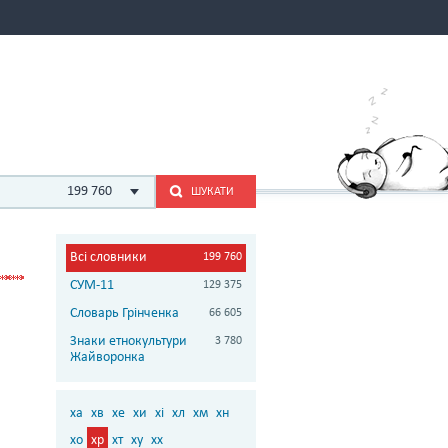
199 760
ШУКАТИ
Всі словники
199 760
СУМ-11
129 375
Словарь Грінченка
66 605
Знаки етнокультури
3 780
Жайворонка
ха
хв
хе
хи
хі
хл
хм
хн
хо
хр
хт
ху
хх