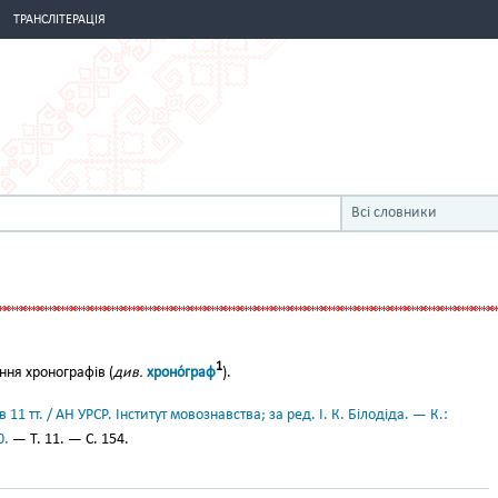
ТРАНСЛІТЕРАЦІЯ
Всі словники
1
ня хронографів (
див.
хроно́граф
).
11 тт. / АН УРСР. Інститут мовознавства; за ред. І. К. Білодіда. — К.:
0.
— Т. 11. — С. 154.