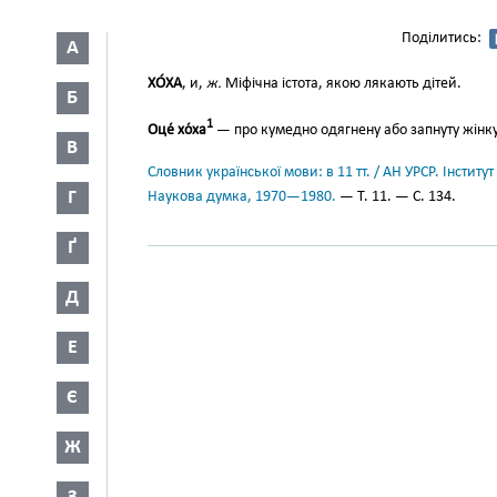
Поділитись:
А
ХО́ХА
, и,
ж.
Міфічна істота, якою лякають дітей.
Б
1
Оце́ хо́ха
— про кумедно одягнену або запнуту жінку
В
Словник української мови: в 11 тт. / АН УРСР. Інститут
Г
Наукова думка, 1970—1980.
— Т. 11. — С. 134.
Ґ
Д
Е
Є
Ж