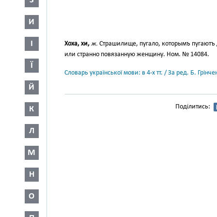
З
И
І
Хоха, хи,
ж.
Страшилище, пугало, которымъ пугаютъ
или странно повязанную женщину. Ном. № 14084.
Ї
Словарь української мови: в 4-х тт. / За ред. Б. Грін
Й
Поділитись:
К
Л
М
Н
О