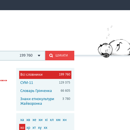
199 760
ШУКАТИ
Всі словники
199 760
СУМ-11
129 375
Словарь Грінченка
66 605
Знаки етнокультури
3 780
Жайворонка
ха
хв
хе
хи
хі
хл
хм
хн
хо
хр
хт
ху
хх