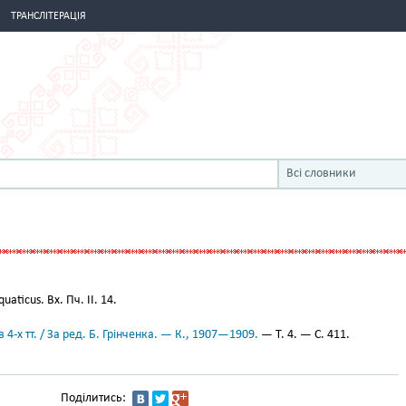
ТРАНСЛІТЕРАЦІЯ
Всі словники
quaticus. Вх. Пч. II. 14.
 4-х тт. / За ред. Б. Грінченка. — К., 1907—1909.
— Т. 4. — С. 411.
Поділитись: