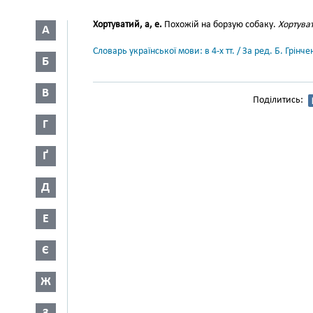
Хортуватий, а, е.
Похожій на борзую собаку.
Хортуват
А
Словарь української мови: в 4-х тт. / За ред. Б. Грін
Б
В
Поділитись:
Г
Ґ
Д
Е
Є
Ж