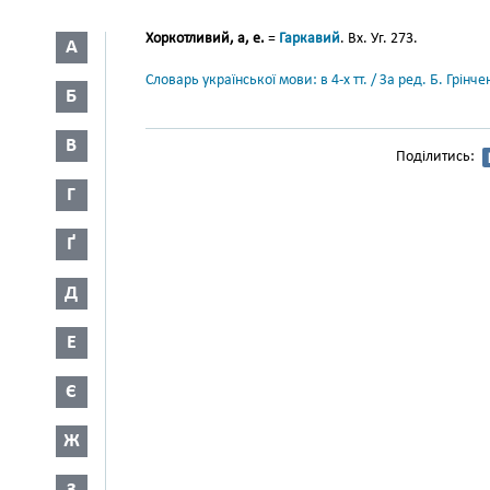
Хоркотливий, а, е.
=
Гаркавий
. Вх. Уг. 273.
А
Словарь української мови: в 4-х тт. / За ред. Б. Грін
Б
В
Поділитись:
Г
Ґ
Д
Е
Є
Ж