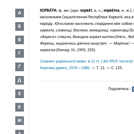
ХОРВА́ТИ
, ів,
мн.
(
одн.
хорва́т
, а,
ч.
;
хорва́тка
, и,
ж.
).
А
населенням Соціалістичної Республіки Хорватії, яка
народу.
Югославію населяють споріднені між собою н
Б
хорвати, словенці, босняки, македонці, чорногорці
(Ек
«Варяга» співали, Виводив хорват-капітан
(Нагн., Ви
В
Ференц, кидаючись дівчині назустріч. — Марічка! — 
хорватка
(Гончар, III, 1959, 255).
Г
Словник української мови: в 11 тт. / АН УРСР. Інститут
Ґ
Наукова думка, 1970—1980.
— Т. 11. — С. 125.
Д
Поділитись:
Е
Є
Ж