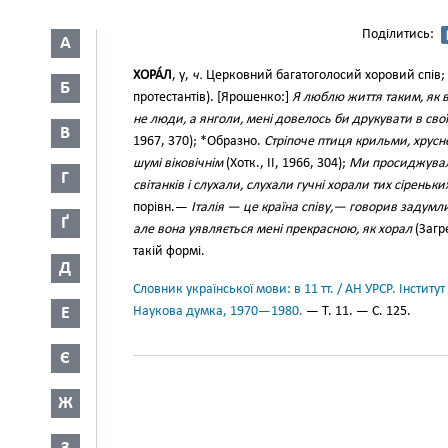
Поділитись:
А
ХОРА́Л
, у,
ч.
Церковний багатоголосий хоровий спів; х
Б
протестантів). [Ярошенко:]
Я люблю життя таким, як 
не люди, а янголи, мені довелось би друкувати в сво
В
1967, 370); *Образно.
Стріпоче птиця крильми, хрусне 
шумі віковічнім
(Хотк., II, 1966, 304);
Ми просиджували
Г
світанків і слухали, слухали гучні хорали тих сіреньк
порівн.—
Італія — це країна співу,— говорив задумли
Ґ
але вона уявляється мені прекрасною, як хорал
(Загре
такій формі.
Д
Словник української мови: в 11 тт. / АН УРСР. Інститут
Е
Наукова думка, 1970—1980.
— Т. 11. — С. 125.
Є
Ж