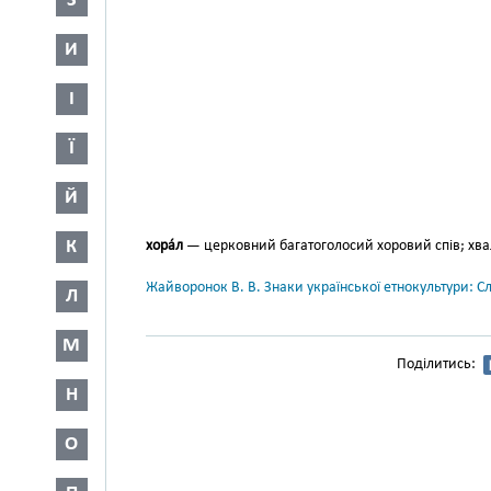
З
И
І
Ї
Й
К
хора́л
— церковний багатоголосий хоровий спів; хва
Жайворонок В. В. Знаки української етнокультури: С
Л
М
Поділитись:
Н
О