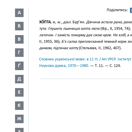
Поділитись:
А
ХО́ПТА
, и,
ж., діал.
Бур’ян.
Дівчина встала рано, рано
Б
тута: Глушить пшеницю хопта люта
(Фр., X, 1954, 74);
латочки. І замість покорму дає свою кров. Не хліб, а к
В
II, 1955, 36);
Б’є сапка приплесканий темний корж земл
димом, підтинає хопту
(Стельмах, II, 1962, 407).
Г
Словник української мови: в 11 тт. / АН УРСР. Інститут
Ґ
Наукова думка, 1970—1980.
— Т. 11. — С. 124.
Д
Е
Є
Ж