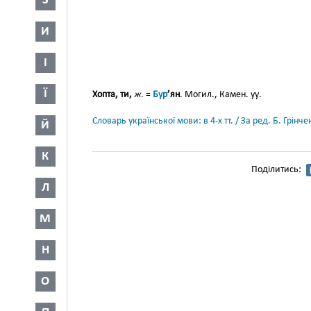
З
И
І
Ї
Хопта, ти,
ж.
=
Бур
’ян
. Могил., Камен. уу.
Словарь української мови: в 4-х тт. / За ред. Б. Грін
Й
К
Поділитись:
Л
М
Н
О