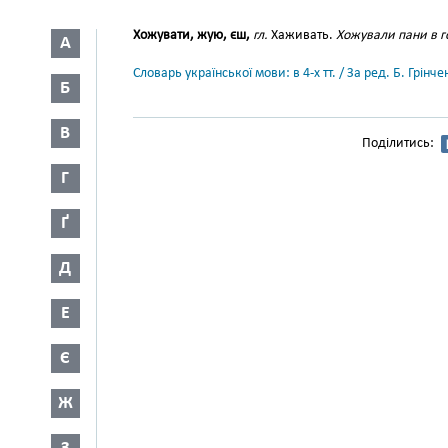
Хожувати, жую, єш,
гл.
Хаживать.
Хожували пани в г
А
Словарь української мови: в 4-х тт. / За ред. Б. Грін
Б
В
Поділитись:
Г
Ґ
Д
Е
Є
Ж