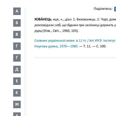
Поділитись:
А
ХОВА́НЕЦЬ
, нця,
ч., діал.
1. Вихованець. 2. Чорт, до
Б
розповідали собі, що будник при залізниці держить у
рурці
(Ков., Світ.., 1960, 103).
В
Словник української мови: в 11 тт. / АН УРСР. Інститут
Г
Наукова думка, 1970—1980.
— Т. 11. — С. 100.
Ґ
Д
Е
Є
Ж