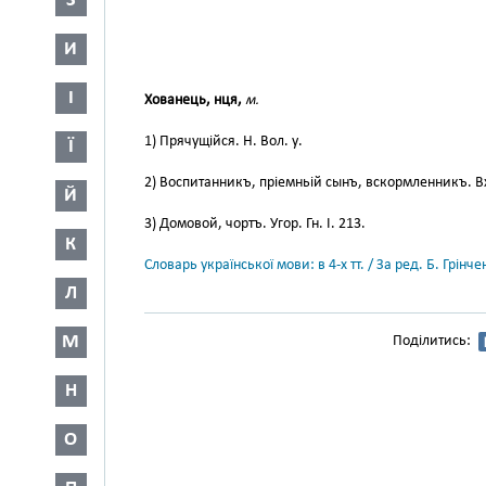
З
И
І
Хованець, нця,
м.
1) Прячущійся. Н. Вол. у.
Ї
2) Воспитанникъ, пріемньій сынъ, вскормленникъ. Вх
Й
3) Домовой, чортъ. Угор. Гн. І. 213.
К
Словарь української мови: в 4-х тт. / За ред. Б. Грін
Л
М
Поділитись:
Н
О