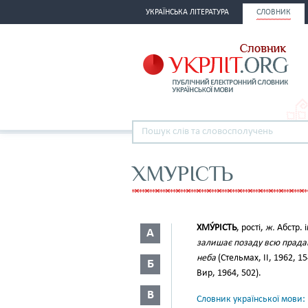
УКРАЇНСЬКА ЛІТЕРАТУРА
СЛОВНИК
ХМУРІСТЬ
ХМУ́РІСТЬ
, рості,
ж.
Абстр. 
А
залишає позаду всю прадавн
неба
(Стельмах, II, 1962, 15
Б
Вир, 1964, 502).
В
Словник української мови: в 