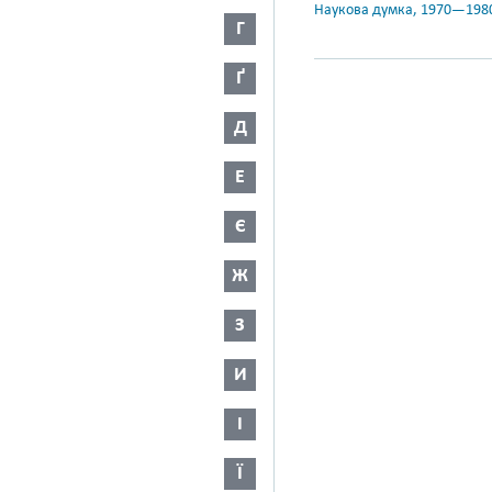
Наукова думка, 1970—198
Г
Ґ
Д
Е
Є
Ж
З
И
І
Ї