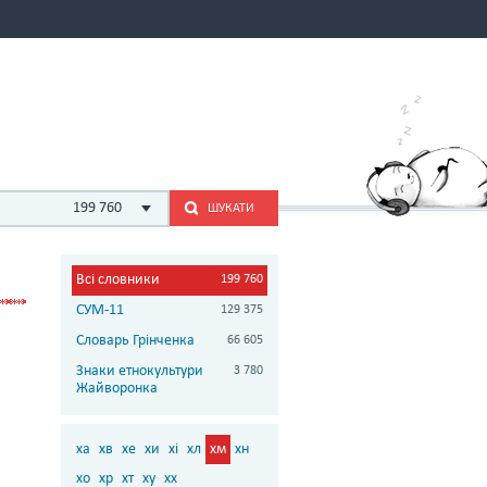
199 760
ШУКАТИ
Всі словники
199 760
СУМ-11
129 375
Словарь Грінченка
66 605
Знаки етнокультури
3 780
Жайворонка
ха
хв
хе
хи
хі
хл
хм
хн
хо
хр
хт
ху
хх