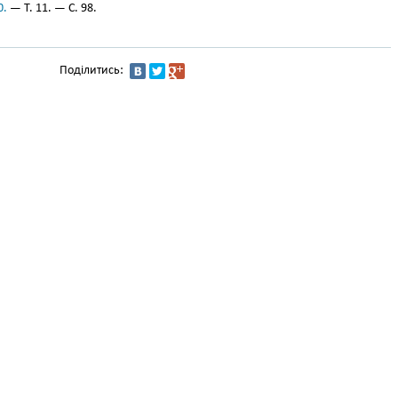
0.
— Т. 11. — С. 98.
Поділитись: