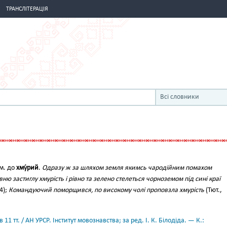
ТРАНСЛІТЕРАЦІЯ
Всі словники
ім. до
хму́рий
.
Одразу ж за шляхом земля якимсь чародійним помахом
ю застиглу хмурість і рівно та зелено стелеться чорноземом під сині краї
4);
Командуючий поморщився, по високому чолі проповзла хмурість
(Тют.,
11 тт. / АН УРСР. Інститут мовознавства; за ред. І. К. Білодіда. — К.: