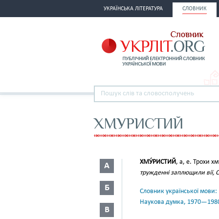
УКРАЇНСЬКА ЛІТЕРАТУРА
СЛОВНИК
ХМУРИСТИЙ
ХМУ́РИСТИЙ
, а, е. Трохи х
А
тружденні заплющили вії, С
Б
Словник української мови: в 
Наукова думка, 1970—198
В