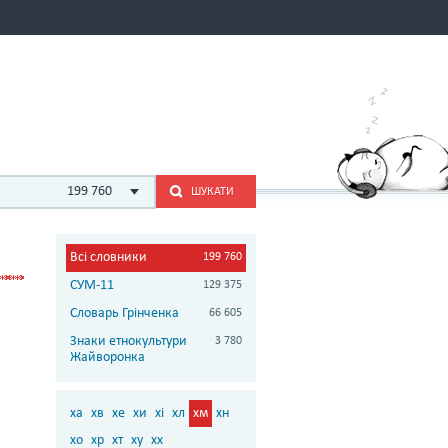
199 760
ШУКАТИ
Всі словники
199 760
СУМ-11
129 375
Словарь Грінченка
66 605
Знаки етнокультури
3 780
Жайворонка
ха
хв
хе
хи
хі
хл
хм
хн
хо
хр
хт
ху
хх