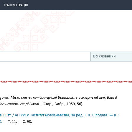
ТРАНСЛІТЕРАЦІЯ
Всі словники
мурий.
Місто спить: кам’яниці-озії Бовваніють у хмуристій млі; Вже й
почивають старі і малі…
(Стар., Вибр., 1959, 56).
11 тт. / АН УРСР. Інститут мовознавства; за ред. І. К. Білодіда. — К.:
0.
— Т. 11. — С. 98.