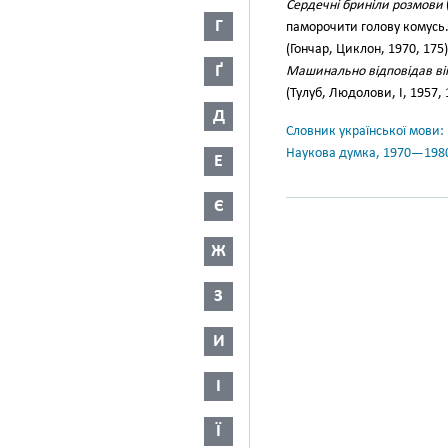
Сердечні бриніли розмови
Г
паморочити голову комусь
(Гончар, Циклон, 1970, 175)
Ґ
Машинально відповідав він 
(Тулуб, Людолови, І, 1957, 
Д
Словник української мови: в 
Наукова думка, 1970—198
Е
Є
Ж
З
И
І
Ї