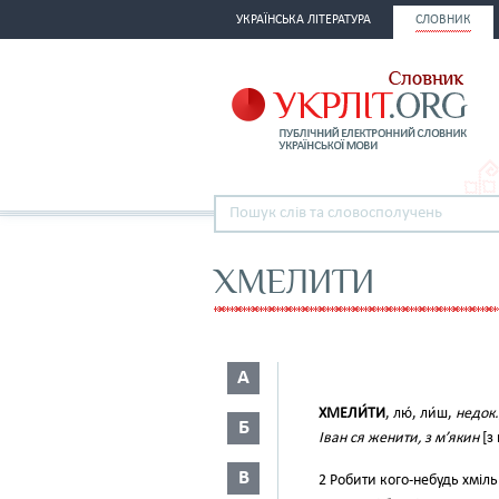
УКРАЇНСЬКА ЛІТЕРАТУРА
СЛОВНИК
ХМЕЛИТИ
А
ХМЕЛИ́ТИ
, лю́, ли́ш,
недок.
Б
Іван ся женити, з м’якин
[з
В
2 Робити кого-небудь хміл