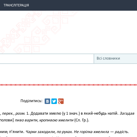
ТРАНСЛІТЕРАЦІЯ
Всі словники
Поділитись:
, перех., розм.
1. Додавати хмелю (у 1 знач.) в який-небудь напій.
Загадав
 полови]
пиво варити, кропивою хмелити
(Сл. Гр.).
ьним; п’янити.
Чарки заходили, по руках. Не горілка хмелила — радість.