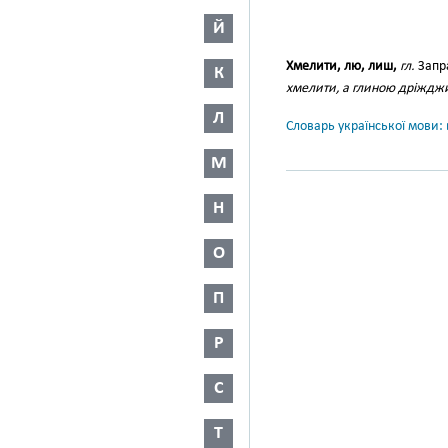
Й
Хмелити, лю, лиш,
гл.
Запр
К
хмелити, а глиною дріждж
Л
Словарь української мови: в
М
Н
О
П
Р
С
Т