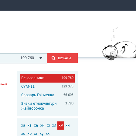
199 760
ШУКАТИ
Всі словники
199 760
СУМ-11
129 375
Словарь Грінченка
66 605
Знаки етнокультури
3 780
Жайворонка
ха
хв
хе
хи
хі
хл
хм
хн
хо
хр
хт
ху
хх