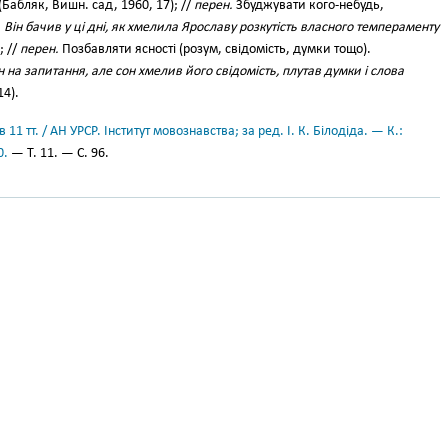
(Бабляк, Вишн. сад, 1960, 17); //
перен.
Збуджувати кого-небудь,
.
Він бачив у ці дні, як хмелила Ярославу розкутість власного темпераменту
; //
перен.
Позбавляти ясності (розум, свідомість, думки тощо).
на запитання, але сон хмелив його свідомість, плутав думки і слова
14).
11 тт. / АН УРСР. Інститут мовознавства; за ред. І. К. Білодіда. — К.:
0.
— Т. 11. — С. 96.