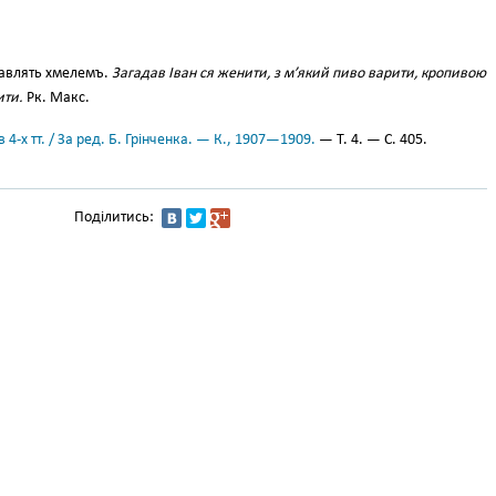
авлять хмелемъ.
Загадав Іван ся женити, з м’який пиво варити, кропивою
ити.
Рк. Макс.
 4-х тт. / За ред. Б. Грінченка. — К., 1907—1909.
— Т. 4. — С. 405.
Поділитись: