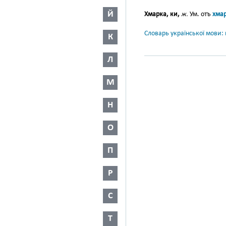
Й
Хмарка, ки,
ж.
Ум. отъ
хма
Словарь української мови: в
К
Л
М
Н
О
П
Р
С
Т