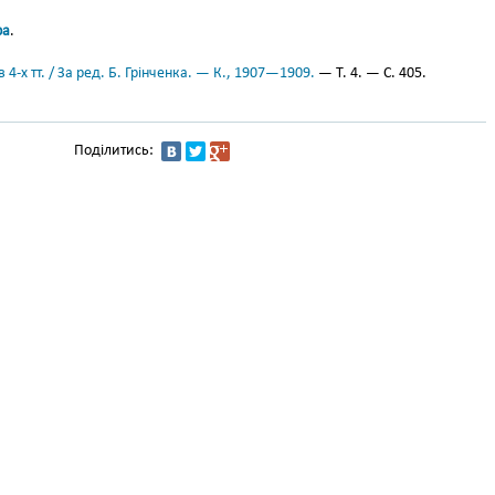
ра
.
 4-х тт. / За ред. Б. Грінченка. — К., 1907—1909.
— Т. 4. — С. 405.
Поділитись: