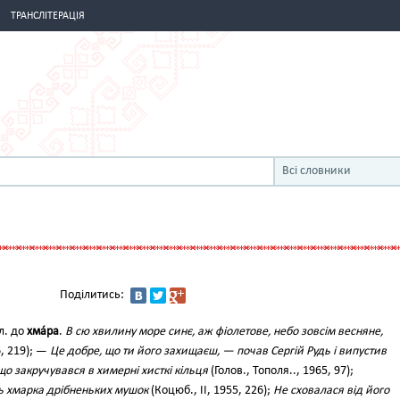
ТРАНСЛІТЕРАЦІЯ
Всі словники
Поділитись:
л. до
хма́ра
.
В сю хвилину море синє, аж фіолетове, небо зовсім весняне,
6, 219); —
Це добре, що ти його захищаєш, — почав Сергій Рудь і випустив
що закручувався в химерні хисткі кільця
(Голов., Тополя.., 1965, 97);
ь хмарка дрібненьких мушок
(Коцюб., II, 1955, 226);
Не сховалася від його