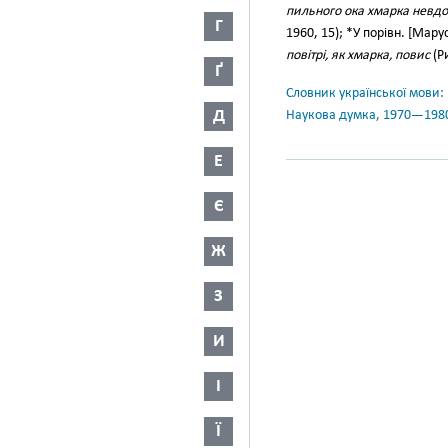
пильного ока хмарка невдов
Г
1960, 15); *У порівн. [Мару
повітрі, як хмарка, повис
(Ри
Ґ
Словник української мови: в 
Д
Наукова думка, 1970—198
Е
Є
Ж
З
И
І
Ї