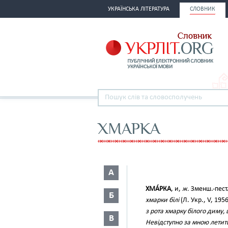
УКРАЇНСЬКА ЛІТЕРАТУРА
СЛОВНИК
ХМАРКА
А
ХМА́РКА
, и,
ж.
Зменш.-пест
Б
хмарки білі
(Л. Укр., V, 195
з рота хмарку білого диму, 
В
Невідступно за мною летит