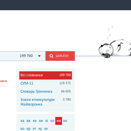
199 760
ШУКАТИ
Всі словники
199 760
СУМ-11
129 375
Словарь Грінченка
66 605
Знаки етнокультури
3 780
Жайворонка
ха
хв
хе
хи
хі
хл
хм
хн
хо
хр
хт
ху
хх