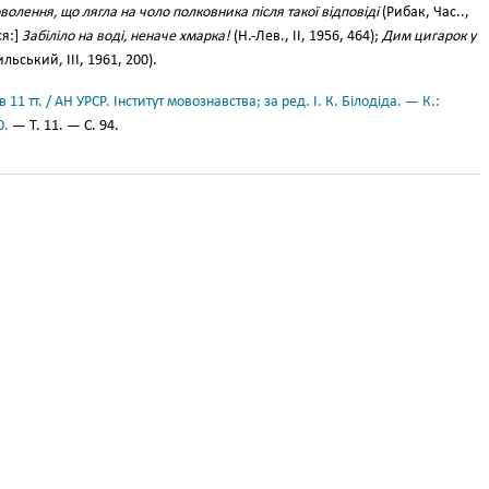
олення, що лягла на чоло полковника після такої відповіді
(Рибак, Час..,
ся:]
Забіліло на воді, неначе хмарка!
(Н.-Лев., II, 1956, 464);
Дим цигарок у
льський, III, 1961, 200).
11 тт. / АН УРСР. Інститут мовознавства; за ред. І. К. Білодіда. — К.:
0.
— Т. 11. — С. 94.