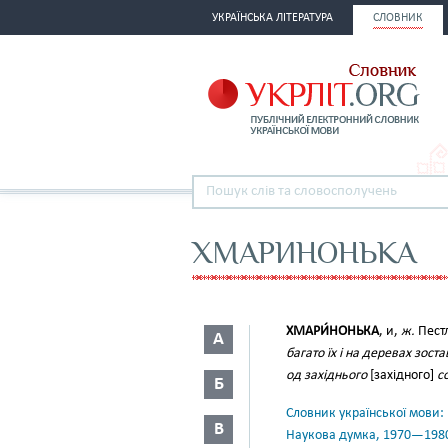
УКРАЇНСЬКА ЛІТЕРАТУРА
СЛОВНИК
ХМАРИНОНЬКА
ХМАРИ́НОНЬКА
, и,
ж.
Пест
А
багато їх і на деревах зост
од західнього
[західного]
с
Б
Словник української мови: в 
В
Наукова думка, 1970—198