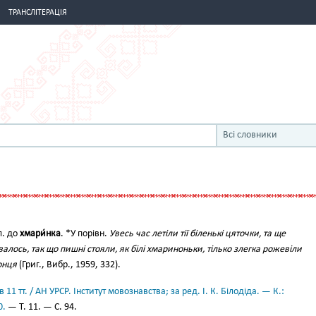
ТРАНСЛІТЕРАЦІЯ
Всі словники
л. до
хмари́нка
. *У порівн.
Увесь час летіли тії біленькі цяточки, та ще
авалось, так що пишні стояли, як білі хмариноньки, тілько злегка рожевіли
онця
(Григ., Вибр., 1959, 332).
11 тт. / АН УРСР. Інститут мовознавства; за ред. І. К. Білодіда. — К.:
0.
— Т. 11. — С. 94.