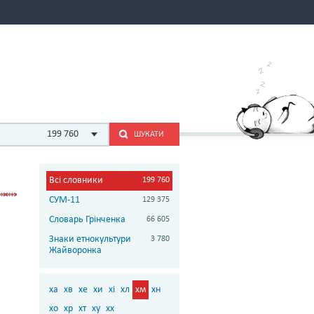
199 760
ШУКАТИ
Всі словники
199 760
СУМ-11
129 375
Словарь Грінченка
66 605
Знаки етнокультури
3 780
Жайворонка
ха
хв
хе
хи
хі
хл
хм
хн
хо
хр
хт
ху
хх