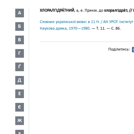
ХЛОРАЛГІДРА́ТНИЙ
, а, е. Прикм. до
хлоралгідра́т; //
В
А
Словник української мови: в 11 тт. / АН УРСР. Інститут
Б
Наукова думка, 1970—1980.
— Т. 11. — С. 86.
В
Поділитись:
Г
Ґ
Д
Е
Є
Ж