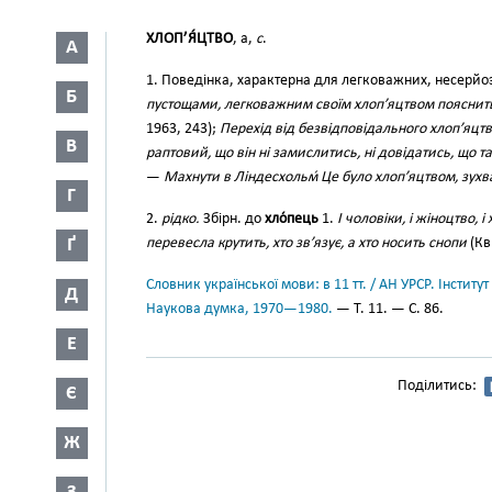
ХЛОП’Я́ЦТВО
, а,
с
.
А
1. Поведінка, характерна для легковажних, несерйоз
Б
пустощами, легковажним своїм хлоп’яцтвом пояснить в
1963, 243);
Перехід від безвідповідального хлоп’яцтв
В
раптовий, що він ні замислитись, ні довідатись, що так
—
Махнути в Ліндесхольм́ Це було хлоп’яцтвом, зухв
Г
2.
рідко.
Збірн. до
хло́пець
1.
І чоловіки, і жіноцтво, і
Ґ
перевесла крутить, хто зв’язує, а хто носить снопи
(Кв.
Словник української мови: в 11 тт. / АН УРСР. Інститут
Д
Наукова думка, 1970—1980.
— Т. 11. — С. 86.
Е
Поділитись:
Є
Ж