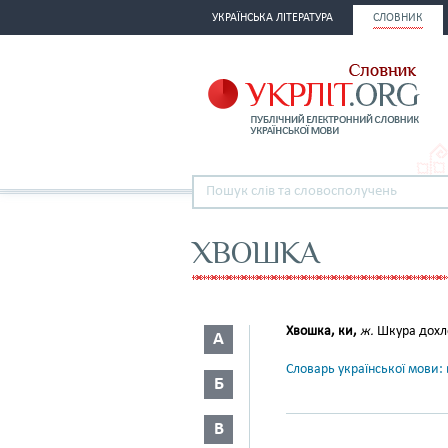
УКРАЇНСЬКА ЛІТЕРАТУРА
СЛОВНИК
ХВОШКА
Хвошка, ки,
ж.
Шкура дохло
А
Словарь української мови: в
Б
В