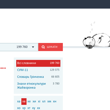
199 760
ШУКАТИ
Всі словники
199 760
СУМ-11
129 375
Словарь Грінченка
66 605
Знаки етнокультури
3 780
Жайворонка
ха
хв
хе
хи
хі
хл
хм
хн
хо
хр
хт
ху
хх