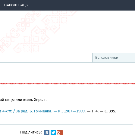
ТРАНСЛІТЕРАЦІЯ
Всі словники
й овцы или козы. Херс. г.
 4-х тт. / За ред. Б. Грінченка. — К., 1907—1909.
— Т. 4. — С. 395.
Поділитись: