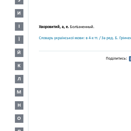
З
И
І
Хворовитий, а, е.
Болѣзненный.
Словарь української мови: в 4-х тт. / За ред. Б. Грін
Ї
Й
Поділитись:
К
Л
М
Н
О