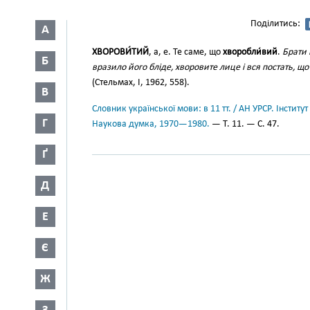
Поділитись:
А
ХВОРОВИ́ТИЙ
, а, е. Те саме, що
хворобли́вий
.
Брати 
Б
вразило його бліде, хворовите лице і вся постать, що
(Стельмах, І, 1962, 558).
В
Словник української мови: в 11 тт. / АН УРСР. Інститут
Г
Наукова думка, 1970—1980.
— Т. 11. — С. 47.
Ґ
Д
Е
Є
Ж