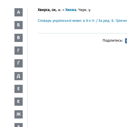
Хвирса, си,
ж.
=
Хвижа
. Черк. у.
А
Словарь української мови: в 4-х тт. / За ред. Б. Грін
Б
В
Поділитись:
Г
Ґ
Д
Е
Є
Ж