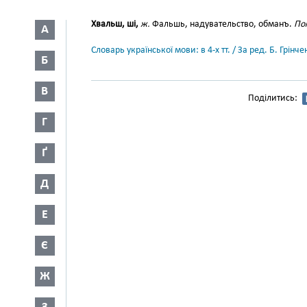
Хвальш, ші,
ж.
Фальшь, надувательство, обманъ.
По
А
Словарь української мови: в 4-х тт. / За ред. Б. Грін
Б
В
Поділитись:
Г
Ґ
Д
Е
Є
Ж