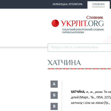
УКРАЇНСЬКА ЛІТЕРАТУРА
СЛОВНИК
ХАТЧИНА
А
ХАТЧИ́НА
, и,
ж., розм.
Те с
Б
дітей
(Март., Тв., І954, 227)
хатчину і сіла на ліжко
(Гр.,
В