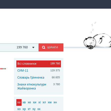
199 760
ШУКАТИ
Всі словники
199 760
СУМ-11
129 375
Словарь Грінченка
66 605
Знаки етнокультури
3 780
Жайворонка
ха
хв
хе
хи
хі
хл
хм
хн
хо
хр
хт
ху
хх