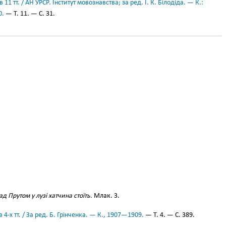
11 тт. / АН УРСР. Інститут мовознавства; за ред. І. К. Білодіда. — К.:
0.
— Т. 11. — С. 31.
ад Прутом у лузі хатчина стоїть.
Млак. 3.
 4-х тт. / За ред. Б. Грінченка. — К., 1907—1909.
— Т. 4. — С. 389.