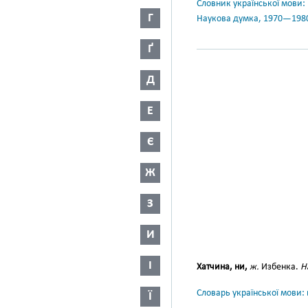
Словник української мови: в 
Г
Наукова думка, 1970—198
Ґ
Д
Е
Є
Ж
З
И
І
Хатчина, ни,
ж.
Избенка.
Н
Словарь української мови: в
Ї