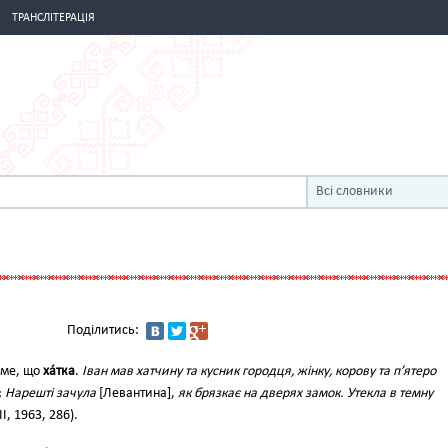
ТРАНСЛІТЕРАЦІЯ
Всі словники
Поділитись:
аме, що
ха́тка
.
Іван мав хатчину та кусник городця, жінку, корову та п’ятеро
;
Нарешті зачула
[Левантина],
як брязкає на дверях замок. Утекла в темну
 II, 1963, 286).