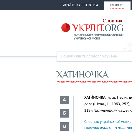
УКРАЇНСЬКА ЛІТЕРАТУРА
СЛОВНИК
ХАТИНОЧКА
ХАТИ́НОЧКА
, и,
ж.
Пестл. 
А
села
(Шевч., II, 1963, 252);
319);
Хатиночка, як чашечка
Б
Словник української мови: в 
В
Наукова думка, 1970—198