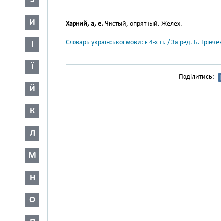
З
И
Харний, а, е.
Чистый, опрятный. Желех.
Словарь української мови: в 4-х тт. / За ред. Б. Грін
І
Ї
Поділитись:
Й
К
Л
М
Н
О