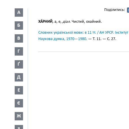
Поділитись:
А
ХА́РНИЙ
, а, е,
діал.
Чистий, охайний.
Б
Словник української мови: в 11 тт. / АН УРСР. Інститут
В
Наукова думка, 1970—1980.
— Т. 11. — С. 27.
Г
Ґ
Д
Е
Є
Ж