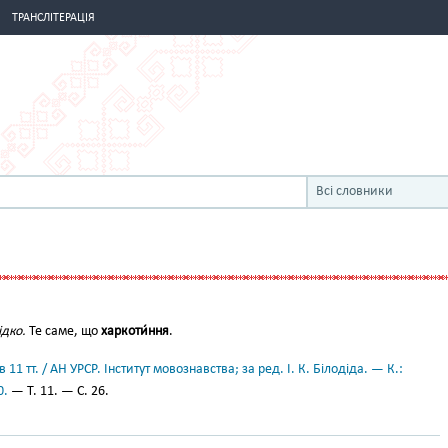
ТРАНСЛІТЕРАЦІЯ
Всі словники
ідко.
Те саме, що
харкоти́ння
.
11 тт. / АН УРСР. Інститут мовознавства; за ред. І. К. Білодіда. — К.:
0.
— Т. 11. — С. 26.