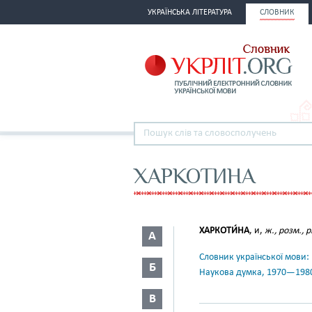
УКРАЇНСЬКА ЛІТЕРАТУРА
СЛОВНИК
ХАРКОТИНА
ХАРКОТИ́НА
, и,
ж., розм., р
А
Словник української мови: в 
Б
Наукова думка, 1970—198
В