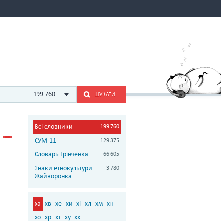
199 760
ШУКАТИ
Всі словники
199 760
СУМ-11
129 375
Словарь Грінченка
66 605
Знаки етнокультури
3 780
Жайворонка
ха
хв
хе
хи
хі
хл
хм
хн
хо
хр
хт
ху
хх