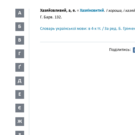
Хазяйовливий, а, е.
=
Хазяїновитий
.
І хороша, і хазя
А
Г. Барв. 132.
Б
Словарь української мови: в 4-х тт. / За ред. Б. Грін
В
Поділитись:
Г
Ґ
Д
Е
Є
Ж