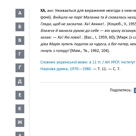
ХА
,
виг.
Уживається для вираження незгоди з чим-небу
А
іронії).
Вийшла на поріг Маланка та й сховалась наза
Гляди, щоб не засватав. Ха! Аякже!..
(Коцюб., II, 195
Б
ближче й манила рукою до себе — він зразу зіскакував 
казав: — Ха! Які ловкі!..
(Вас., І, 1959, 60); [Марк
(з 
В
діва Марія лупить податок за чудеса, а бог-патер, не
гинуть з голоду!
(Мам., Тв., 1962, 104).
Г
Словник української мови: в 11 тт. / АН УРСР. Інститут
Ґ
Наукова думка, 1970—1980.
— Т. 11. — С. 7.
Д
Поділитись:
Е
Є
Ж