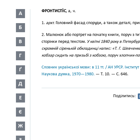
ФРОНТИСПІ́С
, а,
ч.
А
1.
архт.
Головний фасад споруди, а також деталі, прик
Б
2. Малюнок або портрет на початку книги, поруч з ти
В
сторінки перед текстом.
У квітні 1840 року в Петерб
скромній сіренькій обкладинці напис: «Т. Г. Шевченк
Г
кобзар сидить на призьбі з кобзою, поруч хлопчик-п
Словник української мови: в 11 тт. / АН УРСР. Інститут
Ґ
Наукова думка, 1970—1980.
— Т. 10. — С. 646.
Д
Поділитись:
Е
Є
Ж