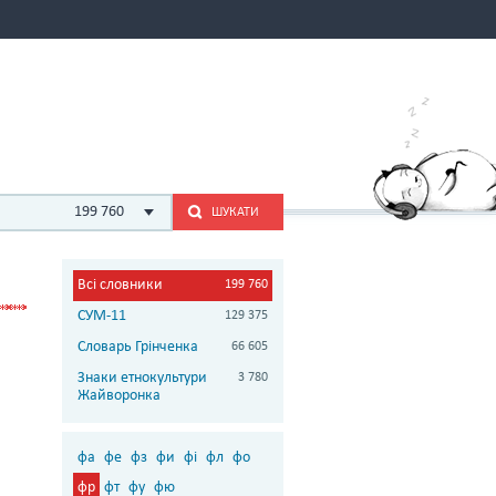
199 760
ШУКАТИ
Всі словники
199 760
СУМ-11
129 375
Словарь Грінченка
66 605
Знаки етнокультури
3 780
Жайворонка
фа
фе
фз
фи
фі
фл
фо
фр
фт
фу
фю