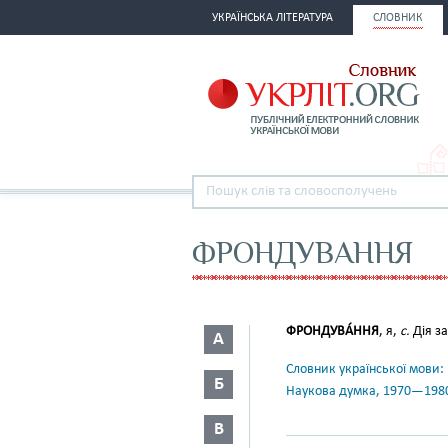
УКРАЇНСЬКА ЛІТЕРАТУРА
СЛОВНИК
ФРОНДУВАННЯ
ФРОНДУВА́ННЯ
, я,
с.
Дія за
А
Словник української мови: в 
Б
Наукова думка, 1970—198
В