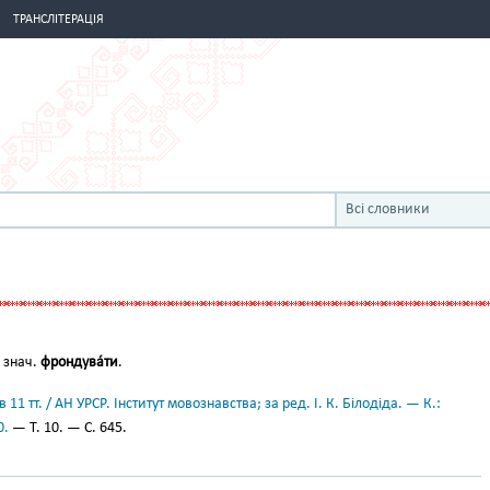
ТРАНСЛІТЕРАЦІЯ
Всі словники
 знач.
фрондува́ти
.
11 тт. / АН УРСР. Інститут мовознавства; за ред. І. К. Білодіда. — К.:
0.
— Т. 10. — С. 645.