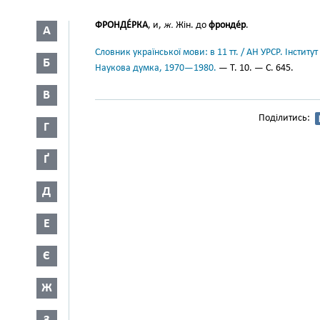
ФРОНДЕ́РКА
, и,
ж.
Жін. до
фронде́р
.
А
Словник української мови: в 11 тт. / АН УРСР. Інститут
Б
Наукова думка, 1970—1980.
— Т. 10. — С. 645.
В
Поділитись:
Г
Ґ
Д
Е
Є
Ж