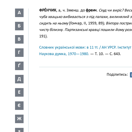
ФРЕ́НЧИК
, а,
ч
. Зменш. до
френч
.
Схуд чи виріс? Вес
А
чуба хвацько вибивається з-під папахи, вилинялий 
сидить на ньому
(Гончар, II, 1959, 89);
Віктора постри
Б
чисту білизну. Партизанські кравці пошили йому роз
191).
В
Словник української мови: в 11 тт. / АН УРСР. Інститут
Г
Наукова думка, 1970—1980.
— Т. 10. — С. 643.
Ґ
Поділитись:
Д
Е
Є
Ж