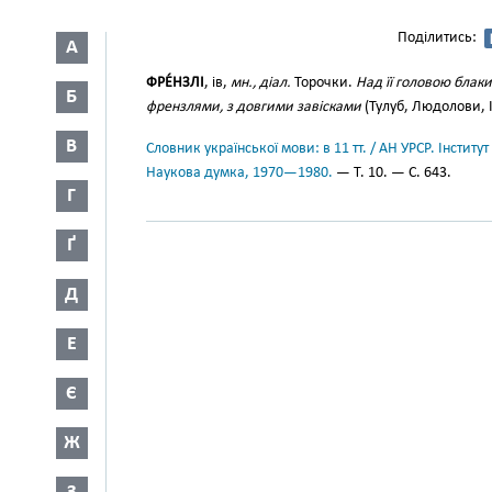
Поділитись:
А
ФРЕ́НЗЛІ
, ів,
мн., діал.
Торочки.
Над її головою блак
Б
френзлями, з довгими завісками
(Тулуб, Людолови, II
В
Словник української мови: в 11 тт. / АН УРСР. Інститут
Наукова думка, 1970—1980.
— Т. 10. — С. 643.
Г
Ґ
Д
Е
Є
Ж