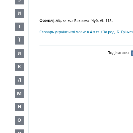
З
И
Френзлі, лів,
м. мн.
Бахрома. Чуб. VI. 113.
І
Словарь української мови: в 4-х тт. / За ред. Б. Грін
Ї
Й
Поділитись:
К
Л
М
Н
О