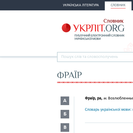
УКРАЇНСЬКА ЛІТЕРАТУРА
СЛОВНИК
ФРАЇР
Фраїр, ра,
м.
Возлюбленный,
А
Словарь української мови: в
Б
В