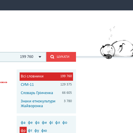
199 760
ШУКАТИ
Всі словники
199 760
СУМ-11
129 375
Словарь Грінченка
66 605
Знаки етнокультури
3 780
Жайворонка
фа
фе
фз
фи
фі
фл
фо
фр
фт
фу
фю