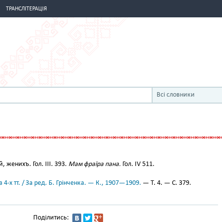
ТРАНСЛІТЕРАЦІЯ
Всі словники
 женихъ. Гол. III. 393.
Мам фраїра пана.
Гол. IV 511.
 4-х тт. / За ред. Б. Грінченка. — К., 1907—1909.
— Т. 4. — С. 379.
Поділитись: