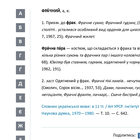
ФРА́ЧНИЙ
, а, е.
А
1. Прикм. до
фрак
.
Фрачне сукно; Фрачний гудзик;
//
Б
столітті.. усталився особливий вид орденів для циві
7, 1967, 25);
Фрачний жилет.
В
Фра́чна па́ра
— костюм, що складається з фрака та в
Г
кілька різних суконь та фрачних пар і іншого чоловіч
68);
Ювіляр був ставним, гарним, зодягнений у чорну 
Ґ
1962, 191).
2.
заст.
Одягнений у фрак.
Фрачні тіні лакеїв.. нечут
Д
(Смолич, Сорок вісім.., 1937, 53);
Дами, панночки, гус
негоціанти, Фрачні франти, пачкарі,.. Скаче бистрий
Е
Словник української мови: в 11 тт. / АН УРСР. Інститут
Є
Наукова думка, 1970—1980.
— Т. 10. — С. 642.
Ж
Поділитись: