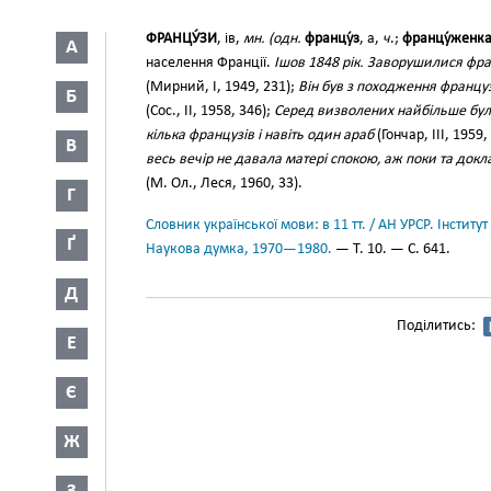
ФРАНЦУ́ЗИ
, ів,
мн. (одн.
францу́з
, а,
ч
.;
францу́женк
А
населення Франції.
Ішов 1848 рік. Заворушилися фран
(Мирний, І, 1949, 231);
Він був з походження француз, 
Б
(Сос., II, 1958, 346);
Серед визволених найбільше було ч
кілька французів і навіть один араб
(Гончар, III, 1959,
В
весь вечір не давала матері спокою, аж поки та док
(М. Ол., Леся, 1960, 33).
Г
Словник української мови: в 11 тт. / АН УРСР. Інститут
Ґ
Наукова думка, 1970—1980.
— Т. 10. — С. 641.
Д
Поділитись:
Е
Є
Ж