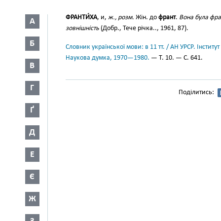
ФРАНТИ́ХА
, и,
ж., розм.
Жін. до
франт
.
Вона була фра
А
зовнішність
(Добр., Тече річка.., 1961, 87).
Б
Словник української мови: в 11 тт. / АН УРСР. Інститут
Наукова думка, 1970—1980.
— Т. 10. — С. 641.
В
Г
Поділитись:
Ґ
Д
Е
Є
Ж