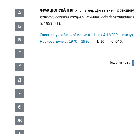
ФРАКЦІОНУВА́ННЯ
, я,
с.
,
спец.
Дія за знач.
фракціону
А
ізотопів, потрібні спеціальні умови або багаторазов
5, 1959, 21).
Б
Словник української мови: в 11 тт. / АН УРСР. Інститут
В
Наукова думка, 1970—1980.
— Т. 10. — С. 640.
Г
Поділитись:
Ґ
Д
Е
Є
Ж