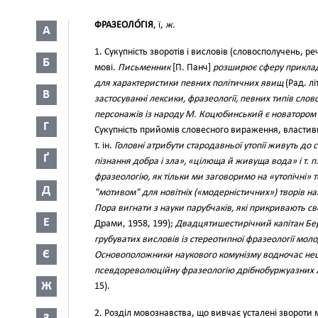
ФРАЗЕОЛО́ГІЯ
, ї,
ж.
А
1. Сукупність зворотів і висловів (словосполучень, ре
Б
мові.
Письменник
[П. Панч]
розширює сферу приклада
для характеристики певних політичних явищ
(Рад. лі
В
застосуванні лексики, фразеології, певних типів сло
персонажів із народу М. Коцюбинський є новатором
Г
Сукупність прийомів словесного вираження, властивих
т. ін.
Головні атрибути стародавньої утопії живуть до 
Ґ
пізнання добра і зла», «цілюща й живуща вода» і т. п
фразеологію, як тільки ми заговоримо на «утопічні» 
Д
"мотивом" для новітніх («модерністичних») творів на
Пора вигнати з науки парубчаків, які прикривають с
Е
Драми, 1958, 199);
Двадцятишестирічний капітан Б
грубуватих висловів із стереотипної фразеології мол
Є
Основоположники наукового комунізму водночас нещ
псевдореволюційну фразеологію дрібнобуржуазних л
Ж
15).
2. Розділ мовознавства, що вивчає усталені звороти