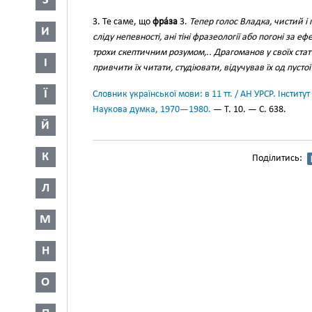
З
3. Те саме, що
фра́за
3.
Тепер голос Владка, чистий і 
И
сліду непевності, ані тіні фразеології або погоні за еф
трохи скептичним розумом,.. Драгоманов у своїх стат
І
привчити їх читати, студіювати, відучував їх од пустої
Ї
Словник української мови: в 11 тт. / АН УРСР. Інститут
Наукова думка, 1970—1980.
— Т. 10. — С. 638.
Й
К
Поділитись:
Л
М
Н
О