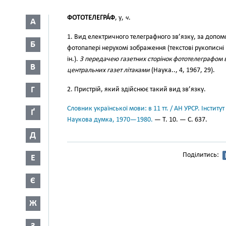
ФОТОТЕЛЕГРА́Ф
, у,
ч
.
А
1. Вид електричного телеграфного зв’язку, за допом
Б
фотопапері нерухомі зображення (текстові рукописні й
ін.).
З передачею газетних сторінок фототелеграфом 
В
центральних газет літаками
(Наука.., 4, 1967, 29).
Г
2. Пристрій, який здійснює такий вид зв’язку.
Словник української мови: в 11 тт. / АН УРСР. Інститут
Ґ
Наукова думка, 1970—1980.
— Т. 10. — С. 637.
Д
Поділитись:
Е
Є
Ж