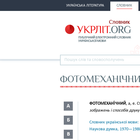
УКРАЇНСЬКА ЛІТЕРАТУРА
СЛОВНИК
ФОТОМЕХАНІЧН
ФОТОМЕХАНІ́ЧНИЙ
, а, е.
А
зображень і способів друку
Б
Словник української мови: в 
Наукова думка, 1970—198
В