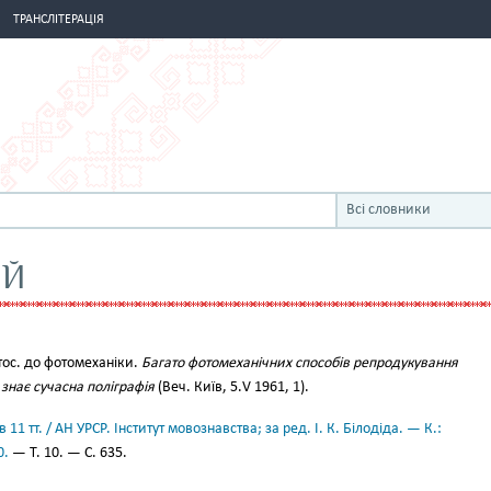
ТРАНСЛІТЕРАЦІЯ
Всі словники
ИЙ
 Стос. до фотомеханіки.
Багато фотомеханічних способів репродукування
 знає сучасна поліграфія
(Веч. Київ, 5.V 1961, 1).
11 тт. / АН УРСР. Інститут мовознавства; за ред. І. К. Білодіда. — К.:
0.
— Т. 10. — С. 635.