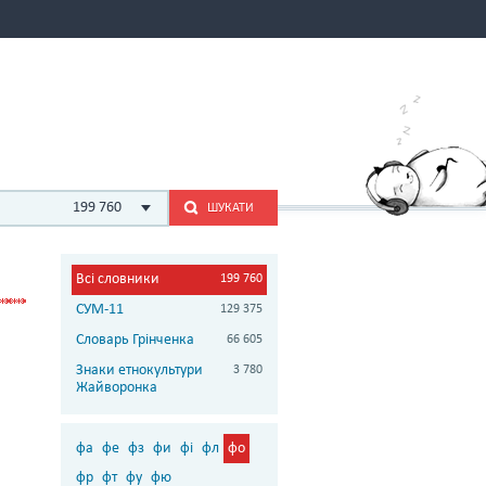
199 760
ШУКАТИ
Всі словники
199 760
СУМ-11
129 375
Словарь Грінченка
66 605
Знаки етнокультури
3 780
Жайворонка
фа
фе
фз
фи
фі
фл
фо
фр
фт
фу
фю