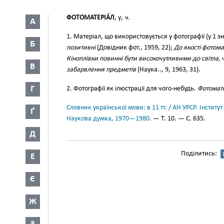
ФОТОМАТЕРІА́Л
, у,
ч.
А
1. Матеріал, що використовується у фотографії (у 1 зн
Б
позитивні
(Довідник фот., 1959, 22);
До якості фотома
Кіноплівки повинні бути високочутливими до світла,
В
забарвлення предметів
(Наука.., 9, 1963, 31).
Г
2. Фотографії як ілюстрації для чого-небудь.
Фотомате
Словник української мови: в 11 тт. / АН УРСР. Інститут
Ґ
Наукова думка, 1970—1980.
— Т. 10. — С. 635.
Д
Поділитись:
Е
Є
Ж