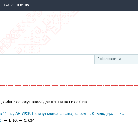
ТРАНСЛІТЕРАЦІЯ
Всі словники
 хімічних сполук внаслідок діяння на них світла.
11 тт. / АН УРСР. Інститут мовознавства; за ред. І. К. Білодіда. — К.:
0.
— Т. 10. — С. 634.