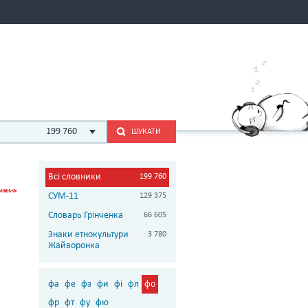
199 760
ШУКАТИ
Всі словники
199 760
СУМ-11
129 375
Словарь Грінченка
66 605
Знаки етнокультури
3 780
Жайворонка
фа
фе
фз
фи
фі
фл
фо
фр
фт
фу
фю