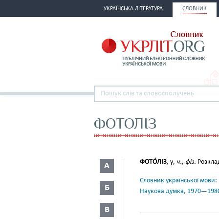
УКРАЇНСЬКА ЛІТЕРАТУРА
СЛОВНИК
ФОТОЛІЗ
ФОТО́ЛІЗ
, у,
ч.
,
фіз.
Розклад
А
Словник української мови: в 
Б
Наукова думка, 1970—198
В