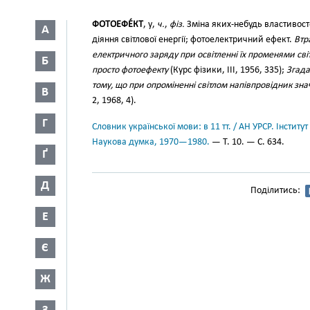
ФОТОЕФЕ́КТ
, у,
ч.
,
фіз.
Зміна яких-небудь властивост
А
діяння світлової енергії; фотоелектричний ефект.
Втр
електричного заряду при освітленні їх променями сві
Б
просто фотоефекту
(Курс фізики, III, 1956, 335);
Згада
тому, що при опроміненні світлом напівпровідник зна
В
2, 1968, 4).
Г
Словник української мови: в 11 тт. / АН УРСР. Інститут
Наукова думка, 1970—1980.
— Т. 10. — С. 634.
Ґ
Д
Поділитись:
Е
Є
Ж