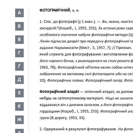
ФОТОГРАФІ́ЧНИЙ
, а, е.
А
1. Стос. до фотографії (у 1 знач.). —
Ви, певно, пам’я
Б
екскурсій?
(Коцюб., І, 1955, 255);
За останні роки се
особливого значення набули фотографічні методи
(Ці
В
Ленін підписав декрет про передачу фотографічної та 
відання Наркомосвіти
(Мист , 5, 1957, 7); // Призна
Г
який служить для фотографування і виготовлення ф
його чорного бачка, з розкладеного на столі різного
Ґ
1963, 78);
Фотографічний об’єктив являє собою опти
зображення на матовому склі фотоапарата або на сві
Д
10);
Фотографічна плівка; Фотографічний папір; Фото
Фотографі́чний апара́т
— оптичний апарат, за допомо
Е
небудь на світлочутливому матеріалі.
Ніщо не захопл
віддавався він з дивним запалом, а його фотографічн
Є
гордощами
(Коцюб., І, 1955, 253);
Фотографічний апа
групи
(В дорогу, 1953, 33).
Ж
2. Одержаний в результаті фотографування.
На фотог