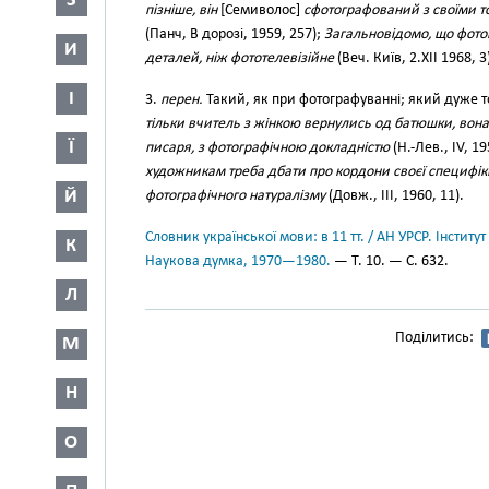
З
пізніше, він
[Семиволос]
сфотографований з своїми то
(Панч, В дорозі, 1959, 257);
Загальновідомо, що фото
И
деталей, ніж фототелевізійне
(Веч. Київ, 2.XII 1968, 3
І
3.
перен.
Такий, як при фотографуванні; який дуже т
тільки вчитель з жінкою вернулись од батюшки, вона
Ї
писаря, з фотографічною докладністю
(Н.-Лев., IV, 19
художникам треба дбати про кордони своєї специфіки
Й
фотографічного натуралізму
(Довж., III, 1960, 11).
Словник української мови: в 11 тт. / АН УРСР. Інститут
К
Наукова думка, 1970—1980.
— Т. 10. — С. 632.
Л
Поділитись:
М
Н
О