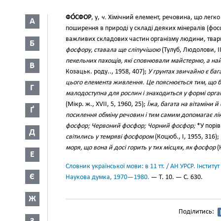
ФО́СФОР
, у,
ч.
Хімічний елемент, речовина, що легко 
А
поширення в природі у складі деяких мінералів (фосф
важливих складових частин організму людини, твар
Б
фосфору, ставала ще сліпучішою
(Тулуб, Людолови, II
пекельних пахощів, які сповнювали майстерню, а най
В
Козацьк. роду.., 1958, 407);
У грунтах звичайно є баг
цього елемента живлення. Це пояснюється тим, що 
Г
малодоступна для рослин і знаходиться у формі орга
(Мікр. ж., XVII, 5, 1960, 25);
Їжа, багата на вітаміни й
Ґ
посилення обміну речовин і тим самим допомагає лікв
фосфор; Червоний фосфор; Чорний фосфор;
*У порів
Д
світились у темряві фосфором
(Коцюб., І, 1955, 316)
моря, що вона й досі горить у тих місцях, як фосфор
(
Е
Словник української мови: в 11 тт. / АН УРСР. Інститут
Є
Наукова думка, 1970—1980.
— Т. 10. — С. 630.
Ж
Поділитись: